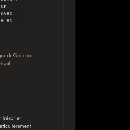
un 
avec 
e et 
gia di Galatea 
phaël 
Trésor et 
rticulièrement 