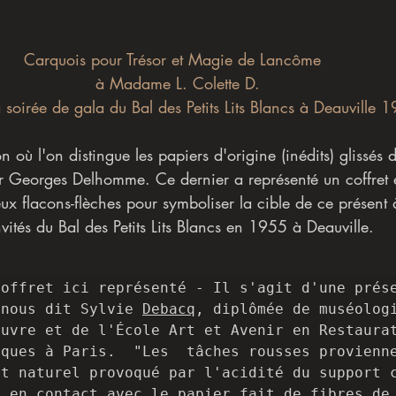
Carquois pour Trésor et Magie de Lancôme 
 à Madame L. Colette D.
a soirée de gala du Bal des Petits Lits Blancs à Deauville 
 où l'on distingue les papiers d'origine (inédits) glissés d
r Georges Delhomme. Ce dernier a représenté un coffret 
x flacons-flèches pour symboliser la cible de ce présent à
vités du Bal des Petits Lits Blancs en 1955 à Deauville.
offret ici représenté - Il s'agit d'une prése
 nous dit Sylvie 
Debacq
, diplômée de muséologi
uvre et de l'École Art et Avenir en Restaurat
ques à Paris.  "Les  tâches rousses provienne
t naturel provoqué par l'acidité du support c
 en contact avec le papier fait de fibres de 