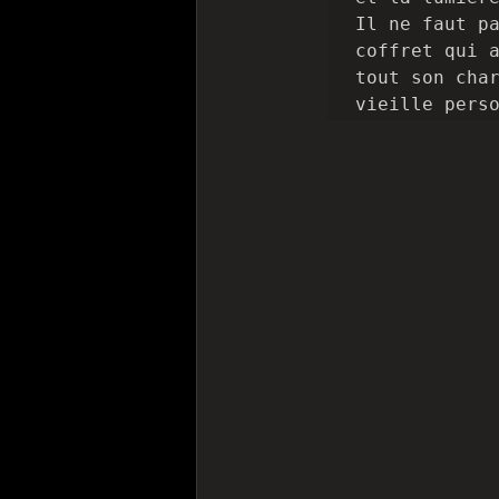
Il ne faut pa
coffret qui a
tout son char
vieille pers