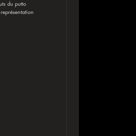
uts du putto 
 représentation 