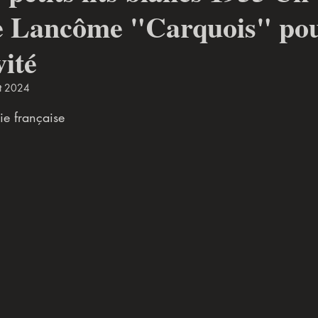
e Lancôme "Carquois" po
vité
t 2024
 5.
ie française