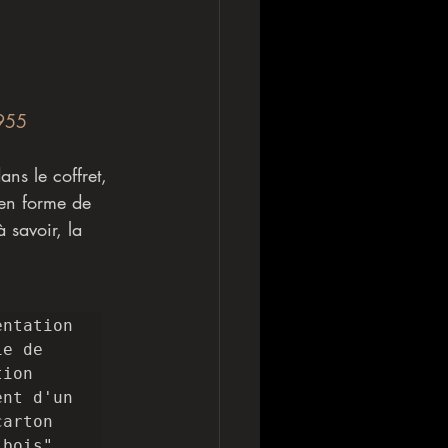
1955 
ans le coffret, 
en forme de  
 savoir, la 
ntation 
e de 
ion 
nt d'un 
arton 
bois". 