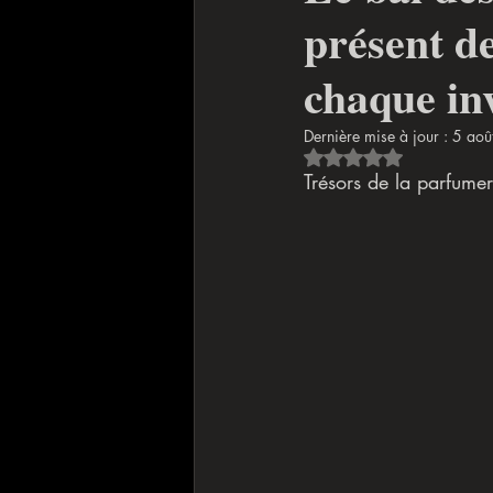
présent d
chaque in
Dernière mise à jour :
5 aoû
Noté NaN étoiles sur
Trésors de la parfumer