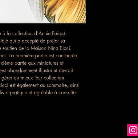
PRESENTATION
Les frais d'envoi à l'i
Format 210 x 2
ou plusieurs livres c
Couverture souple 
TEXTE en Français
LIVRE neuf
e à la collection d'Annie Foirest,
tété qui a accepté de prêter sa
au soutien de la Maison Nina Ricci.
ties. La première partie est consacrée
xième partie aux miniatures et
 est abondamment illustré et devrait
 gérer au mieux leur collection.
Ricci est également au sommaire, ainsi
ivre pratique et agréable à consulter.