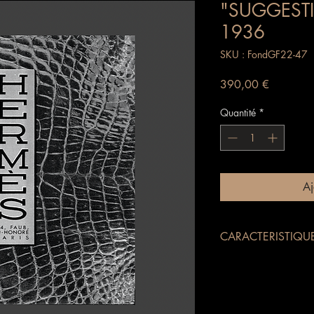
"SUGGEST
1936
SKU : FondGF22-47
Prix
390,00 €
Quantité
*
Aj
CARACTERISTIQU
Imprimerie : Draeg
EDITEUR : Hermès Par
Année 1936
PRESENTATION