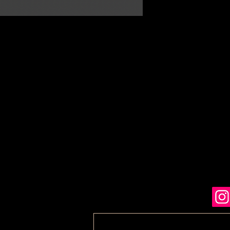
Format : 105 x 1
20 pages noir et b
ETAT : très bon état