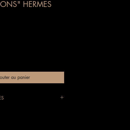
IONS" HERMES
outer au panier
ES
er
is