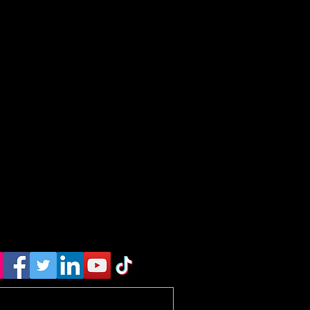
35 mm
lanc